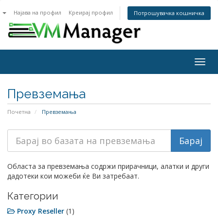
n
Најава на профил
Креирај профил
Потрошувачка кошничка
Togg
navig
Превземања
Почетна
Превземања
Областа за превземања содржи прирачници, алатки и други
дадотеки кои можеби ќе Ви затребаат.
Категории
Proxy Reseller
(1)